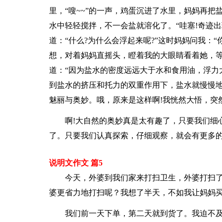
里，“嗖~~”的一声，鸡蛋沉进了水里，妈妈再
水中轻轻搅拌，不一会盐就溶化了。“哇塞!奇迹
道：“什么?为什么会浮起来呢?”这时妈妈问我：
想，对着妈妈直摇头，瞪着我的大眼睛看着她，
道：“因为盐水的密度远远大于水和食用油，浮力
到盐水的挤压和托力的双重作用下，盐水就慢慢地
魅丽与奥妙。哦，原来是这样啊!我恍然大悟，突
啊!大自然的奥妙真是太有趣了，只要我们细
了。只要我们认真探索，仔细观察，就会有更多的
说明文作文 篇5
今天，外婆到我们家来打扫卫生，外婆打扫
婆更省力地打扫呢？我想了半天，不如我让妈妈
我们前一天下单，第二天就到货了。我迫不