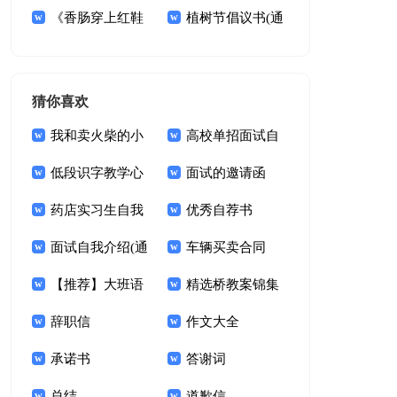
基本概念解读》读后
《香肠穿上红鞋
议书模板10篇
植树节倡议书(通
感
子》读后感
用15篇)
猜你喜欢
我和卖火柴的小
高校单招面试自
女孩过一天想象作文
低段识字教学心
我介绍
面试的邀请函
得体会
药店实习生自我
【热】
优秀自荐书
鉴定3篇
面试自我介绍(通
车辆买卖合同
用15篇)
【推荐】大班语
【热门】
精选桥教案锦集
言教案四篇
辞职信
五篇
作文大全
承诺书
答谢词
总结
道歉信