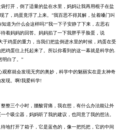
把盐袋打开，倒了适量的盐在水里，妈妈让我再用棍子在盐
出现了，鸡蛋竟浮了上来。”我百思不得其解，扯着嗓门叫
“你知道为什么会这样吗?”我一下子安静了下来，左思右
等待着妈妈的回答。妈妈掐了一下我胖乎乎脸蛋，说
大于鸡蛋的重力，当我们把盐倒进水里的时候，鸡蛋在受
把鸡蛋往上托起来了。所以你看到的这一幕就是科学的.
然明白了。”
心观察就会发现无穷的奥妙，科学中的魅丽实在是太神奇
发现。啊!我爱科学!
了整整三个小时，腰酸背痛，我在想，有什么办法能让外
买一个吸尘器，妈妈听了我的建议，也同意了我的想法。
及待地打开了箱子，它是蓝色的，像一把托把，它的中间