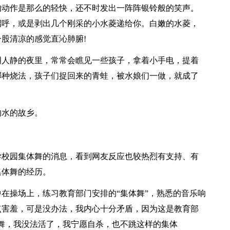
的动作是那么的轻快，还不时发出一阵阵银铃般的笑声。
招呼，或是剥出几个刚采的小水菱递给你。白嫩的水菱，
股清凉的感觉直沁肺腑!
明人静的夜里，常常会瞧见一些孩子，拿着小手电，提着
哪种烧法，孩子们捉回来的青蛙，被水娘们一做，就成了
的水的故乡。
学校园集体舞的消息，看到网友反应也较热烈有支持、有
集体舞的经历。
在操场上，练习教育部门安排的“集体舞”，熟悉的音乐响
点害羞，可是没办法，我内心十分矛盾，因为这是教育部
舞，我没法活了，我宁愿自杀，也不跳这样的集体