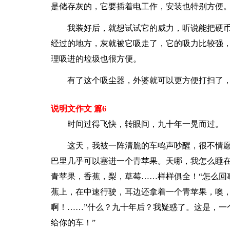
是储存灰的，它要插着电工作，安装也特别方便
我装好后，就想试试它的威力，听说能把硬
经过的地方，灰就被它吸走了，它的吸力比较强
理吸进的垃圾也很方便。
有了这个吸尘器，外婆就可以更方便打扫了
说明文作文 篇6
时间过得飞快，转眼间，九十年一晃而过。
这天，我被一阵清脆的车鸣声吵醒，很不情
巴里几乎可以塞进一个青苹果。天哪，我怎么睡
青苹果，香蕉，梨，草莓……样样俱全！“怎么回
蕉上，在中速行驶，耳边还拿着一个青苹果，噢，那
啊！……”什么？九十年后？我疑惑了。这是，一
给你的车！”