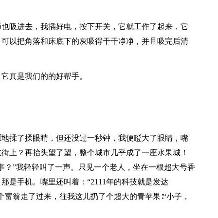
。
币也吸进去，我插好电，按下开关，它就工作了起来，它
，可以把角落和床底下的灰吸得干干净净，并且吸完后清
，它真是我们的的好帮手。
愿地揉了揉眼睛，但还没过一秒钟，我便瞪大了眼睛，嘴
在街上？再抬头望了望，整个城市几乎成了一座水果城！
事？”我轻轻叫了一声。只见一个老人，坐在一根超大号香
是手机。嘴里还叫着：“2111年的科技就是发达
个富翁走了过来，往我这儿扔了个超大的青苹果∶“小子，