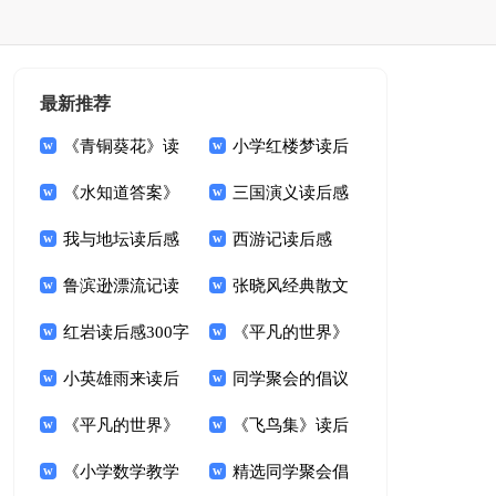
最新推荐
《青铜葵花》读
小学红楼梦读后
后感合集15篇
《水知道答案》
感
三国演义读后感
读后感13篇
我与地坛读后感
(集锦15篇)
西游记读后感
15篇
鲁滨逊漂流记读
【热门】
张晓风经典散文
后感(汇编15篇)
红岩读后感300字
集读后感
《平凡的世界》
小英雄雨来读后
的读后感
同学聚会的倡议
感(汇编15篇)
《平凡的世界》
书15篇
《飞鸟集》读后
读后感(集锦15篇)
《小学数学教学
感15篇
精选同学聚会倡