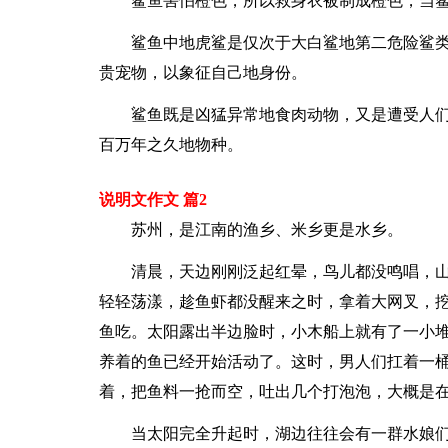
鲨鱼害怕橙色，所以救身衣被制成橙色，当
鲨鱼中地虎鲨是仅次于大白鲨地第二危险鲨
贵宠物，以象征自己地身份。
鲨鱼既是凶猛异常地食肉动物，又是遭受人
百万年之久地物种。
说明文作文 篇2
苏州，是江南的渔乡、米乡更是水乡。
清晨，天边刚刚泛起红晕，鸟儿都没鸣唱，
轻轻荡漾，趁鱼虾都没醒来之时，拿着大网叉，
鱼吃。太阳露出半边脸时，小木船上就有了一小
养着的鱼已经开始活动了。这时，男人们扛着一
着，把鱼料一抢而空，吐出几个打泡泡，大概是
当太阳完全升起时，湖边往往会有一群水娘