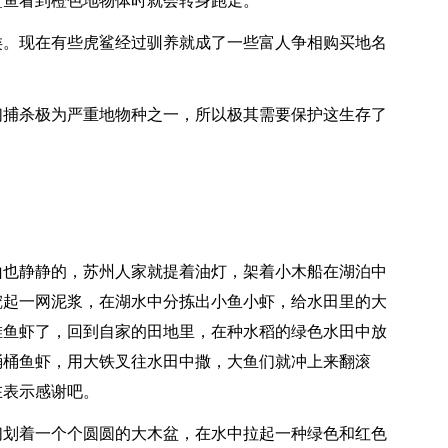
鲨鱼看到橙色地物体时就会转身跑走。
类。现在有些虎鲨经过驯养就成了一些富人争相购买地名
们捕杀极为严重地物种之一，所以极其需要保护这生存了
山也静静的，苏州人家就提着油灯，架着小木船在湖泊中
挖起一网泥浆，在湖水中分拣出小鱼小虾，给水田里的大
堆鱼虾了，回到自家的田地里，在种水稻的绿色水田中放
桶桶鱼虾，用大铁叉往水田中撒，大鱼们就冲上来翻滚
在表示感谢吧。
们划着一个个圆圆的大木盆，在水中拉起一种绿色和红色