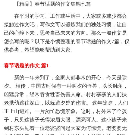
【精品】春节话题的作文集锦七篇
在平时的学习、工作或生活中，大家或多或少都会
接触过作文吧，写作文可以锻炼我们的独处习惯，让自
己的心静下来，思考自己未来的方向。那么一般作文是
怎么写的呢？以下是小编整理的春节话题的作文7篇，仅
供参考，希望能够帮助到大家。
春节话题的作文 篇1
新的一年来到了，全家人都非常的开心，今天是除
夕。 相传，中国古时候有一种叫夕的怪兽，头长触角，
凶猛异常，经常吞食牲畜伤害人命。村村寨寨的人们扶
老携幼逃往深山，以躲避夕兽的伤害。 这年除夕，人们
正上山避难。一片匆忙恐慌景象。这时，村外来了个孩
子，只见这孩子长得浓眉大眼，漂亮可人。这小孩子来
到村东头见着一位老婆婆问起大家为何惊慌。老婆婆无