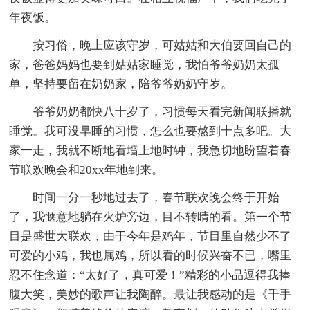
年夜饭。
按习俗，晚上应该守岁，可姑姑和大伯要回自己的
家，爸爸妈妈也要到姑姑家睡觉，我怕爷爷奶奶太孤
单，坚持要留在奶奶家，陪爷爷奶奶守岁。
爷爷奶奶都快八十岁了，习惯每天看完新闻联播就
睡觉。我可没早睡的习惯，怎么也要熬到十点多吧。大
家一走，我就不断地看墙上地时钟，我急切地盼望着春
节联欢晚会和20xx年地到来。
时间一分一秒地过去了，春节联欢晚会终于开始
了，我惬意地躺在火炉旁边，目不转睛的看。第一个节
目是盛世大联欢，由于今年是鸡年，节目里自然少不了
可爱的小鸡，我也属鸡，所以看的时候兴奋不已，嘴里
忍不住念道：“太好了，真可爱！”精彩的小品逗得我捧
腹大笑，美妙的歌声让我陶醉。最让我感动的是《千手