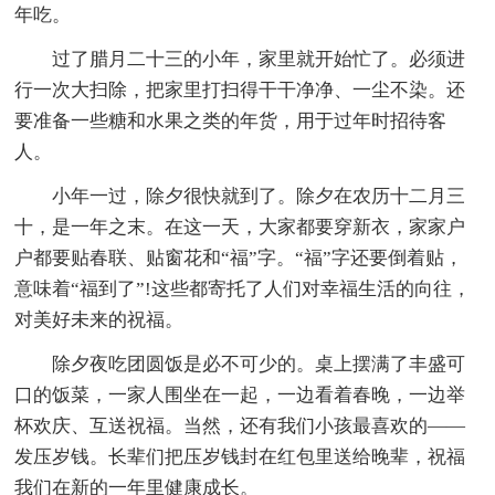
年吃。
过了腊月二十三的小年，家里就开始忙了。必须进
行一次大扫除，把家里打扫得干干净净、一尘不染。还
要准备一些糖和水果之类的年货，用于过年时招待客
人。
小年一过，除夕很快就到了。除夕在农历十二月三
十，是一年之末。在这一天，大家都要穿新衣，家家户
户都要贴春联、贴窗花和“福”字。“福”字还要倒着贴，
意味着“福到了”!这些都寄托了人们对幸福生活的向往，
对美好未来的祝福。
除夕夜吃团圆饭是必不可少的。桌上摆满了丰盛可
口的饭菜，一家人围坐在一起，一边看着春晚，一边举
杯欢庆、互送祝福。当然，还有我们小孩最喜欢的——
发压岁钱。长辈们把压岁钱封在红包里送给晚辈，祝福
我们在新的一年里健康成长。