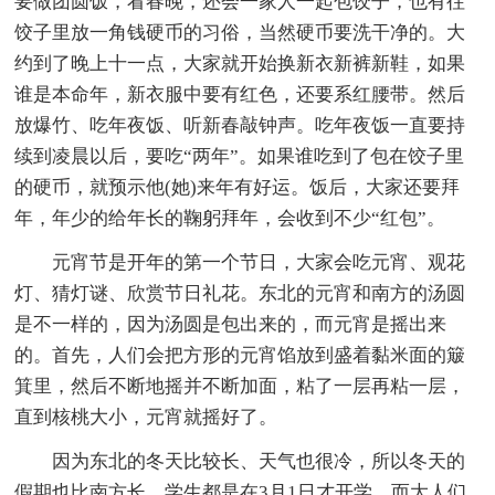
要做团圆饭，看春晚，还会一家人一起包饺子，也有往
饺子里放一角钱硬币的习俗，当然硬币要洗干净的。大
约到了晚上十一点，大家就开始换新衣新裤新鞋，如果
谁是本命年，新衣服中要有红色，还要系红腰带。然后
放爆竹、吃年夜饭、听新春敲钟声。吃年夜饭一直要持
续到凌晨以后，要吃“两年”。如果谁吃到了包在饺子里
的硬币，就预示他(她)来年有好运。饭后，大家还要拜
年，年少的给年长的鞠躬拜年，会收到不少“红包”。
元宵节是开年的第一个节日，大家会吃元宵、观花
灯、猜灯谜、欣赏节日礼花。东北的元宵和南方的汤圆
是不一样的，因为汤圆是包出来的，而元宵是摇出来
的。首先，人们会把方形的元宵馅放到盛着黏米面的簸
箕里，然后不断地摇并不断加面，粘了一层再粘一层，
直到核桃大小，元宵就摇好了。
因为东北的冬天比较长、天气也很冷，所以冬天的
假期也比南方长，学生都是在3月1日才开学，而大人们