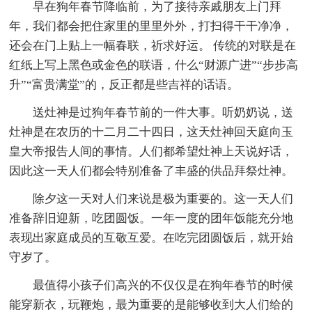
早在狗年春节降临前，为了接待亲戚朋友上门拜
年，我们都会把住家里的里里外外，打扫得干干净净，
还会在门上贴上一幅春联，祈求好运。 传统的对联是在
红纸上写上黑色或金色的联语，什么“财源广进”“步步高
升”“富贵满堂”的，反正都是些吉祥的话语。
送灶神是过狗年春节前的一件大事。听奶奶说，送
灶神是在农历的十二月二十四日，这天灶神回天庭向玉
皇大帝报告人间的事情。人们都希望灶神上天说好话，
因此这一天人们都会特别准备了丰盛的供品拜祭灶神。
除夕这一天对人们来说是极为重要的。这一天人们
准备辞旧迎新，吃团圆饭。一年一度的团年饭能充分地
表现出家庭成员的互敬互爱。在吃完团圆饭后，就开始
守岁了。
最值得小孩子们高兴的不仅仅是在狗年春节的时候
能穿新衣，玩鞭炮，最为重要的是能够收到大人们给的