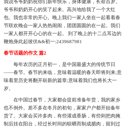
我说爷爷奶奶祝你们新年快乐，身体健康，长命百岁。
爷爷和奶奶开心的笑了起来。高兴地给我了一个大红
包。我也非常的开心。晚上我们一家人坐在一起看着春
节联欢晚会一家人热热闹闹，团团圆圆的在一起。我们
一家人都开开心心的在一起。 到了晚上的十二点耳边的
鞭炮身此起彼伏&&初一:2439687981
春节话题的作文 篇2
每年农历的正月初一，是中国最盛大的传统节日
——春节。春节的来临，意味着温暖的春天即将到来;意
味着里历史将翻开崭新的篇章;意味着我们也将长大一
岁。
在中国过春节，大家都会提前准备年货，我的家乡
也不例外。差不多在冬月的初旬，家家户户都开始备年
货了。大家会买许多肉，有些灌成香肠，有些则把肉腌
制后挂在阳台，经过长时间的晾晒而制成腊肉，留到过