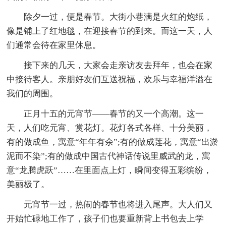
除夕一过，便是春节。大街小巷满是火红的炮纸，
像是铺上了红地毯，在迎接春节的到来。而这一天，人
们通常会待在家里休息。
接下来的几天，大家会走亲访友去拜年，也会在家
中接待客人。亲朋好友们互送祝福，欢乐与幸福洋溢在
我们的周围。
正月十五的元宵节——春节的又一个高潮。这一
天，人们吃元宵、赏花灯。花灯各式各样、十分美丽，
有的做成鱼，寓意“年年有余”;有的做成莲花，寓意“出淤
泥而不染”;有的做成中国古代神话传说里威武的龙，寓
意“龙腾虎跃”……在里面点上灯，瞬间变得五彩缤纷，
美丽极了。
元宵节一过，热闹的春节也将进入尾声。大人们又
开始忙碌地工作了，孩子们也要重新背上书包去上学