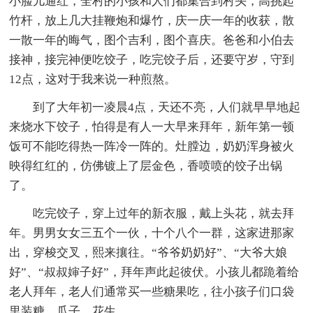
小脸儿通红，全村的小孩和人们都集合到村头，高挑起
竹杆，放上几大挂鞭炮和爆竹，庆一庆一年的收获，散
一散一年的晦气，图个吉利，图个喜庆。爸爸和小伯去
接神，接完神便吃饺子，吃完饺子后，还要守岁，守到
12点，这对于我来说一种煎熬。
到了大年初一凌晨4点，天还不亮，人们就早早地起
来烧水下饺子，怕得是有人一大早来拜年，新年第一顿
饭可不能吃得热一阵冷一阵的。灶膛边，奶奶浑身被火
映得红红的，仿佛镀上了层金色，香喷喷的饺子出锅
了。
吃完饺子，穿上过年的新衣服，戴上头花，就去拜
年。男男女女三五个一伙，十个八个一群，这家进那家
出，穿梭交叉，熙来攘往。“爷爷奶奶好”、“大爷大娘
好”、“叔叔婶子好”，拜年声此起彼伏。小孩儿都跪着给
老人拜年，老人们通常买一些糖果吃，往小孩子们口袋
里装糖、瓜子、花生。