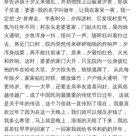
奈告诉孩子夕又来做乱，并劝他快上山躲避夕兽，那孩
子笑道：婆婆~我的名字叫做年，让我在家呆一夜，我一
定把‘夕’兽撵走。 半夜时分，夕闯进村。它发现村里气
氛与往年不同：村东头老婆婆家，门贴大红纸，屋内烛
火通明。夕兽浑身一抖，怪叫了一声。随即狂叫着扑过
去。将近门口时，院内突然传来砰砰啪啪的炸响声，夕
浑身战栗，再不敢往前凑了。原来，夕最怕红色、火光
和炸响。这时，婆婆的家门大开，只见院内一位身披红
袍的年在哈哈大笑。夕大惊失色，狼狈逃蹿了。 从此每
年除夕，家家贴红对联、燃放爆竹；户户烛火通明、守
更待岁。初一一大早，还要走亲串友道喜问好。这风俗
越传越广，成了中国民间最隆重的传统节日过年。 这就
是关于年的传说，这个习俗就一直传到了现在， 我最喜
欢过年了因为在这一天晚上，我们就可以领压岁钱了，
我多么希望，马上就是晚上，渐渐的天暗了下来，我欣
喜若狂早早的回家了，一回家我就给爷爷和奶奶拜年，