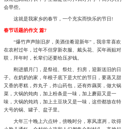
会早些。
这就是我家乡的春节，一个充实而快乐的节日!
春节话题的作文 篇7
“爆竹声声除旧岁，美酒佳肴迎新年”，我非常喜欢
在农村过年，过年不但穿新衣服、戴头花、买年画贴对
联，拜年时，长辈们还要给压岁钱。
刚进腊月门，是祭祖、祭灶、扫房，迎新送旧的日
子。在奶奶的家，年根子底下是大忙的节日，要蒸又甜
又香的枣糕，炸丸子，炸山药包，还有炸藕荚，做大锅
菜，大锅的炖肉，加上粉条是一味，加上蘑菇又是一
味，大锅的炖鸡，加上土豆块又是一味，这些都放在特
大号的锅、罐子、盆子里。
大年三十晚上六点钟，傍晚时分，寒风凛冽，吹得