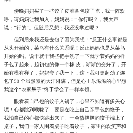
傍晚妈妈买了一些饺子皮准备包饺子吃，我一阵欢
呼，请妈妈让我加入，妈妈说：“ 你行吗？，我大声
说：”行的“。但随后又想：我还没学过呢？
但到后来我还是去包了因为我想：”反正什么事都是
从头开始的，菜鸟有什么关系呢！反正妈妈也是从菜鸟
开始的吗。说干就干我些把手洗了一下就学着妈妈的样
子包了起来，起初包的像一个橡 皮，渐渐的变好了，开
始有模有样了，妈妈夸了我一下，这下我可更起劲了连
包了50 个虽然累的大汗淋漓，但是心里乐滋滋的心里想
我这个“农家呆子”终于学会了一样本领。
眼看着自己包的饺子入锅了，心里不知道有多关心
呢！心都跳到喉咙了，要是在吃上自己亲手包的饺子，
我怕自己的心都快跳出来了。一会热腾腾的饺子端上了
桌子，我们一家人围着桌子吃着饺子 ，家里的欢笑声和