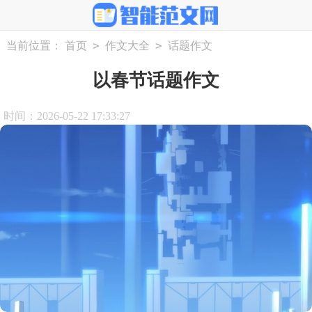
>
>
当前位置：
首页
作文大全
话题作文
以春节话题作文
时间：2026-05-22 17:33:27