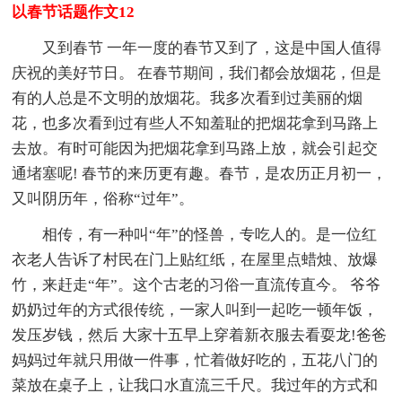
以春节话题作文12
又到春节 一年一度的春节又到了，这是中国人值得
庆祝的美好节日。 在春节期间，我们都会放烟花，但是
有的人总是不文明的放烟花。我多次看到过美丽的烟
花，也多次看到过有些人不知羞耻的把烟花拿到马路上
去放。有时可能因为把烟花拿到马路上放，就会引起交
通堵塞呢! 春节的来历更有趣。春节，是农历正月初一，
又叫阴历年，俗称“过年”。
相传，有一种叫“年”的怪兽，专吃人的。是一位红
衣老人告诉了村民在门上贴红纸，在屋里点蜡烛、放爆
竹，来赶走“年”。这个古老的习俗一直流传直今。 爷爷
奶奶过年的方式很传统，一家人叫到一起吃一顿年饭，
发压岁钱，然后 大家十五早上穿着新衣服去看耍龙!爸爸
妈妈过年就只用做一件事，忙着做好吃的，五花八门的
菜放在桌子上，让我口水直流三千尺。我过年的方式和