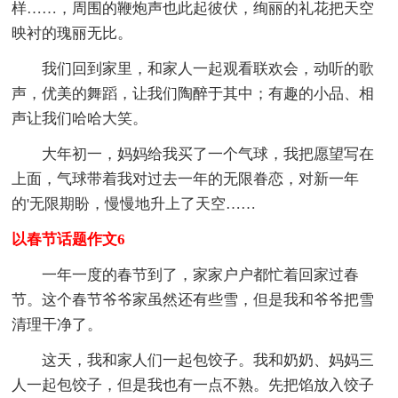
样……，周围的鞭炮声也此起彼伏，绚丽的礼花把天空
映衬的瑰丽无比。
我们回到家里，和家人一起观看联欢会，动听的歌
声，优美的舞蹈，让我们陶醉于其中；有趣的小品、相
声让我们哈哈大笑。
大年初一，妈妈给我买了一个气球，我把愿望写在
上面，气球带着我对过去一年的无限眷恋，对新一年
的'无限期盼，慢慢地升上了天空……
以春节话题作文6
一年一度的春节到了，家家户户都忙着回家过春
节。这个春节爷爷家虽然还有些雪，但是我和爷爷把雪
清理干净了。
这天，我和家人们一起包饺子。我和奶奶、妈妈三
人一起包饺子，但是我也有一点不熟。先把馅放入饺子