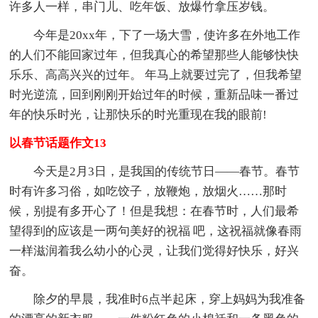
许多人一样，串门儿、吃年饭、放爆竹拿压岁钱。
今年是20xx年，下了一场大雪，使许多在外地工作
的人们不能回家过年，但我真心的希望那些人能够快快
乐乐、高高兴兴的过年。 年马上就要过完了，但我希望
时光逆流，回到刚刚开始过年的时候，重新品味一番过
年的快乐时光，让那快乐的时光重现在我的眼前!
以春节话题作文13
今天是2月3日，是我国的传统节日——春节。春节
时有许多习俗，如吃饺子，放鞭炮，放烟火……那时
候，别提有多开心了！但是我想：在春节时，人们最希
望得到的应该是一两句美好的祝福 吧，这祝福就像春雨
一样滋润着我么幼小的心灵，让我们觉得好快乐，好兴
奋。
除夕的早晨，我准时6点半起床，穿上妈妈为我准备