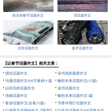
快乐的春节话题作文
泪话题作文
永恒话题作文
拔牙话题作文
【以春节话题作文】相关文章：
团结话题作文
读书我的最爱作文
沟通话题作文600字集锦十篇
畅想未来话题作文(15篇)
以经历的话题作文
读书话题作文
洗碗话题作文
畅想未来话题作文5篇
春游话题作文(合集15篇)
书香伴我行话题作文
以感恩为话题的作文【推荐】
以笑为话题作文600字集合五