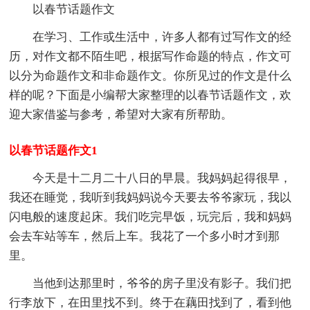
以春节话题作文
在学习、工作或生活中，许多人都有过写作文的经
历，对作文都不陌生吧，根据写作命题的特点，作文可
以分为命题作文和非命题作文。你所见过的作文是什么
样的呢？下面是小编帮大家整理的以春节话题作文，欢
迎大家借鉴与参考，希望对大家有所帮助。
以春节话题作文1
今天是十二月二十八日的早晨。我妈妈起得很早，
我还在睡觉，我听到我妈妈说今天要去爷爷家玩，我以
闪电般的速度起床。我们吃完早饭，玩完后，我和妈妈
会去车站等车，然后上车。我花了一个多小时才到那
里。
当他到达那里时，爷爷的房子里没有影子。我们把
行李放下，在田里找不到。终于在藕田找到了，看到他