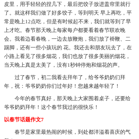
皮里，用手轻轻的捏几下，最后把饺子放进盖帘里就行
了。就这样我们做了好多饺子，等到明天 早上再吃，平
常是晚上12点吃，但是有时候起不来，我们就等到了早
上才吃。春节那天晚上每家每户都要看着春节联欢晚
会。我着边看春晚，一边去放鞭炮，我们放了褂鞭、二
踢脚，还有一些小孩玩的 花。我还去和朋友玩去了，在
小路上看见了很多烟花，我们也放了很多美丽的烟花，
当天晚上真是太美了，没有1秒钟停炮和烟花的声。
过了春节，初二我看去拜年了，给爷爷奶奶们拜
年，祝：爷爷奶奶你们过年好！您越来越年轻了！
今年的春节真好，那天晚上大家围着桌子，还要给
爷爷奶奶拜年！这个春节我过的很快乐！
以春节话题作文7
春节是家里最热闹的时候，到处都洋溢着喜庆的气