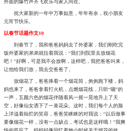
外面的爆竹声齐飞欢乐与家人同在。
祝大家新的一年中万事如意，年年有余，祝小朋友
元宵节快乐。
以春节话题作文10
到春节了，我和爸爸妈妈去了外婆家，我们刚吃完
饭外婆家的弟弟就拉着我说：“我们到院里去放烟花
吧！”好啊，可是我不会放啊，这样吧，我把爸爸叫来，
让他给我们放，我去交爸爸了。
放烟花了，爸爸捧着一个烟花筒，匆匆跑下楼，妈
妈也来了，爸爸拿着打火机，点燃烟花线，只听“嘣”的
一声，五颜六色的烟花伴随着风一摇一晃地升上了天
空，好像仙女洒下了一束花朵。这时，我们每个人的脸
上洋溢着灿烂的笑容，爸爸笑眯眯的对我说：“以后做事
要像烟花一样，没有一点缺点，考试也是这样哦！”我爽
快的答应了。妈妈好像回忆着她小时候关于烟花的故