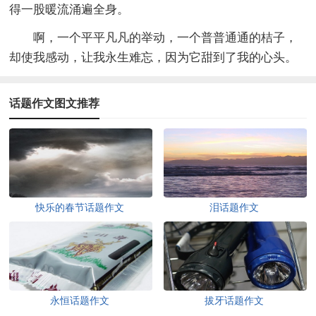
得一股暖流涌遍全身。
啊，一个平平凡凡的举动，一个普普通通的桔子，
却使我感动，让我永生难忘，因为它甜到了我的心头。
话题作文图文推荐
快乐的春节话题作文
泪话题作文
永恒话题作文
拔牙话题作文