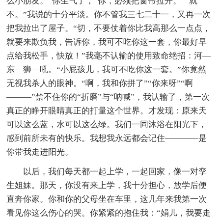
么小朋友。”你生气了，“你，必须把窗帘拉开。”“就
不。”我说的十分平淡。你不管我三七二十一，又再一次
把我拉出了屋子。“切，不要仗着你比我高那么一点点，
就要来欺负我，告诉你，我可不吃你这一套，你最好早
点给我松手，快放！”我毫不认输的使用致命绝招：河―
东―狮―吼。“小屁孩儿，我可不吃你这一套。”你竟然
无视我杀人的眼神。“啊，我和你拼了”“你来呀”“啊
―――”禁不住你的“折磨”与“呐喊”，我认输了，第一次
真正的睁开眼睛真正的打量这个世界。才发现：原来天
可以这么蓝，水可以这么绿。我们一同沐浴在阳光下，
感到前所未有的快乐。我想我永远都会记住――――是
你带我走进阳光。
以后，我们每天都一起上学，一起回家，像一对孪
生姐妹。那天，你没有来上学，我十分担心，放学后便
直奔你家。你和你的父母坐在车里，这几年来我第一次
看见你这么伤心的哭。你紧紧的抱住我：“娟儿，我要走