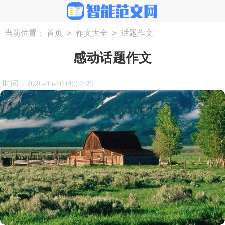
>
>
当前位置：
首页
作文大全
话题作文
感动话题作文
时间：2026-05-10 09:57:25