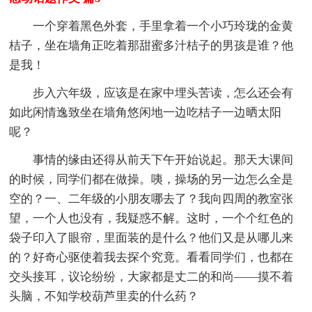
一个穿着黑色外套，手里拿着一个小巧玲珑的金黄
桔子，坐在墙角正吃着那甜蜜多汁桔子的男孩是谁？他
是我！
步入六年级，应该是在家中埋头苦读，怎么还会有
如此闲情逸致坐在墙角悠闲地一边吃桔子一边晒太阳
呢？
事情的缘由还得从前天下午开始说起。那天大课间
的时候，同学们都在做操。咦，操场的另一边怎么全是
空的？一、二年级的小朋友哪去了？我向四周的教室张
望，一个人也没有，我疑惑不解。这时，一个个红色的
袋子印入了眼帘，里面装的是什么？他们又是从哪儿来
的？好奇心驱使着我去探个究竟。看看同学们，也都在
交头接耳，议论纷纷，大家都是丈二的和尚——摸不着
头脑，不知学校葫芦里卖的什么药？