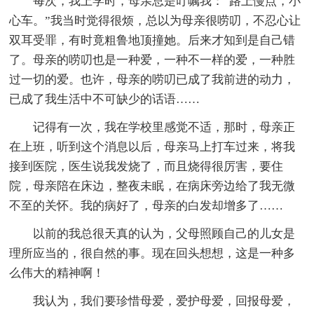
每次，我上学时，母亲总是叮嘱我：“路上慢点，小
心车。”我当时觉得很烦，总以为母亲很唠叨，不忍心让
双耳受罪，有时竟粗鲁地顶撞她。后来才知到是自己错
了。母亲的唠叨也是一种爱，一种不一样的爱，一种胜
过一切的爱。也许，母亲的唠叨已成了我前进的动力，
已成了我生活中不可缺少的话语……
记得有一次，我在学校里感觉不适，那时，母亲正
在上班，听到这个消息以后，母亲马上打车过来，将我
接到医院，医生说我发烧了，而且烧得很厉害，要住
院，母亲陪在床边，整夜未眠，在病床旁边给了我无微
不至的关怀。我的病好了，母亲的白发却增多了……
以前的我总很天真的认为，父母照顾自己的儿女是
理所应当的，很自然的事。现在回头想想，这是一种多
么伟大的精神啊！
我认为，我们要珍惜母爱，爱护母爱，回报母爱，